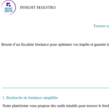
P
INSIGHT MAESTRO
a
s
s
e
Trouver u
r
a
u
c
o
Besoin d’un fiscaliste freelance pour optimiser vos impôts et garantir l
n
t
e
n
u
1. Recherche de freelance simplifiée
Notre plateforme vous propose des outils intuitifs pour trouver le freel