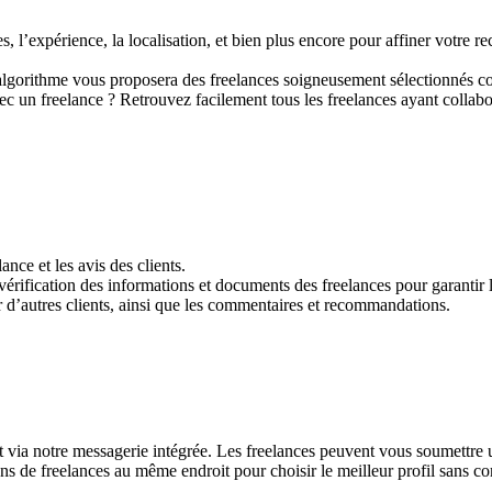
s, l’expérience, la localisation, et bien plus encore pour affiner votre r
 algorithme vous proposera des freelances soigneusement sélectionnés c
ec un freelance ? Retrouvez facilement tous les freelances ayant collabor
ance et les avis des clients.
érification des informations et documents des freelances pour garantir 
r d’autres clients, ainsi que les commentaires et recommandations.
t via notre messagerie intégrée. Les freelances peuvent vous soumettre u
ns de freelances au même endroit pour choisir le meilleur profil sans co